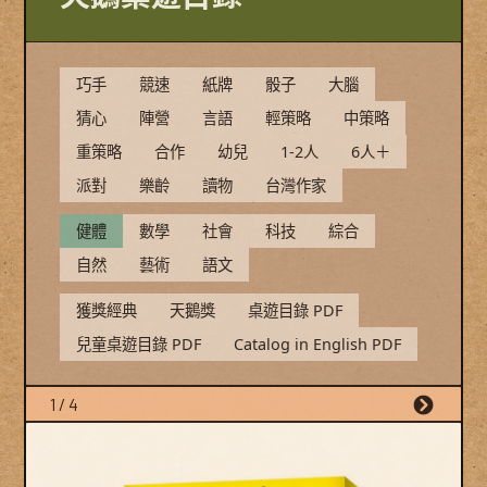
巧手
競速
紙牌
骰子
大腦
猜心
陣營
言語
輕策略
中策略
重策略
合作
幼兒
1-2人
6人＋
派對
樂齡
讀物
台灣作家
健體
數學
社會
科技
綜合
自然
藝術
語文
獲獎經典
天鵝獎
桌遊目錄 PDF
兒童桌遊目錄 PDF
Catalog in English PDF
1 / 4