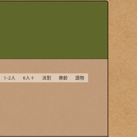
1-2人
6人＋
派對
樂齡
讀物