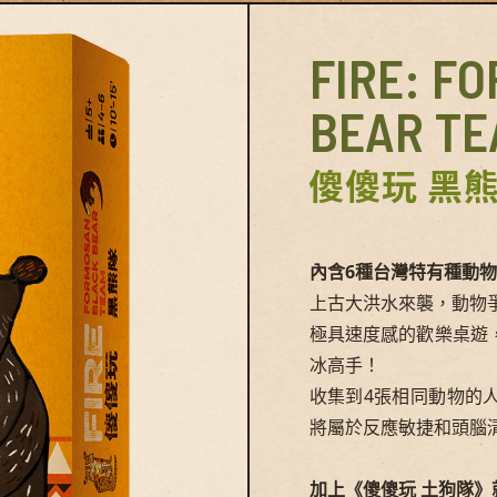
FIRE: F
BEAR T
傻傻玩 黑
內含6種台灣特有種動
上古大洪水來襲，動物
極具速度感的歡樂桌遊
冰高手！
收集到4張相同動物的
將屬於反應敏捷和頭腦
加上《傻傻玩 土狗隊》