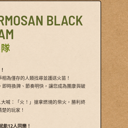
ORMOSAN BLACK
EAM
熊隊
物！
爭相為僅存的人類找尋並護送火苗！
，即時換牌、節奏明快，讓您成為團康與破
人大喊：「火！」搶拿燃燒的柴火，勝利終
清楚的玩家！
就能12人同樂！