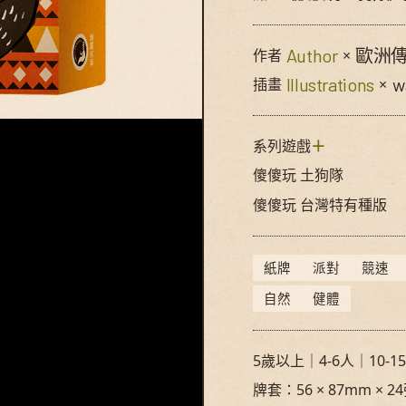
Author
歐洲
作者
×
Illustrations
w
插畫
×
© Swan Panasia Co., Ltd. All Rights Res
系列遊戲
＋
傻傻玩 土狗隊
傻傻玩 台灣特有種版
紙牌
派對
競速
自然
健體
5歲以上｜4-6人｜10-1
牌套：56 × 87mm × 2