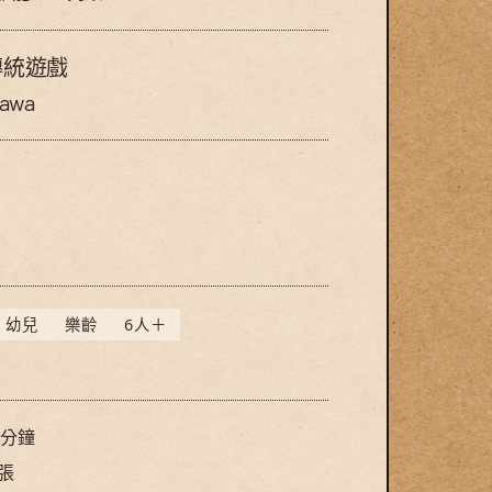
傳統遊戲
awa
erved.
幼兒
樂齡
6人＋
5分鐘
4張