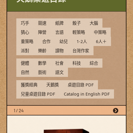
巧手
競速
紙牌
骰子
大腦
猜心
陣營
言語
輕策略
中策略
重策略
合作
幼兒
1-2人
6人＋
派對
樂齡
讀物
台灣作家
健體
數學
社會
科技
綜合
自然
藝術
語文
獲獎經典
天鵝獎
桌遊目錄 PDF
兒童桌遊目錄 PDF
Catalog in English PDF
1 / 24