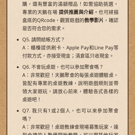
購，還有豐富的滿額贈品！如需協助挑選，
專業的天鵝在場
提供推薦與介紹
。也可掃描
盒底的QRcode，觀賞遊戲的
教學影片
，確認
是否符合您的需求。
Q5. 請問結帳方式？
A：櫃檯提供刷卡、Apple Pay和Line Pay等
付款方式，亦接受現金；清倉區只收現金。
Q6. 不會玩桌遊，也可以參加聚會嗎？
A：非常歡迎！天鵝聚會的每張桌遊體驗桌，
皆配有專業的桌遊教練，說明遊戲規則並帶
領大家遊玩，請放心前來，體驗各式各樣的
桌遊吧！
Q7. 我只有1或2個人，也可以來參加聚會
嗎？
A：非常歡迎！桌遊教練會現場募集玩家，達
到合適的人數便開始教學，可以跟其他玩家