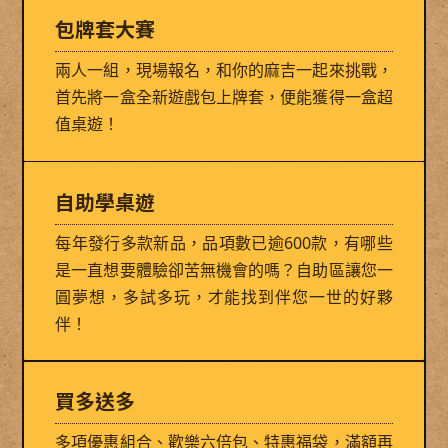
包牌套大賽
兩人一組，現場報名，和你的麻吉一起來挑戰，
首先將一盒全新遊戲包上牌套，便能獲得一盒超
值桌遊！
自助學桌遊
每年發行多款新品，品項數已逾600款，有哪些
是一直想要體驗卻苦無機會的嗎？自助區讓您一
圓夢想，多試多玩，才能找到伴您一世的好夥
伴！
買多送多
多項優惠組合、歡樂六倍包、特惠福袋，滿額再