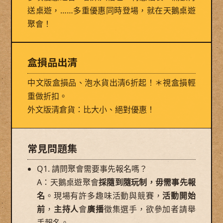
送桌遊，……多重優惠同時登場，就在天鵝桌遊
聚會！
盒損品出清
中文版盒損品、泡水貨出清6折起！＊視盒損輕
重做折扣。
外文版清倉貨：比大小、絕對優惠！
常見問題集
Q1. 請問聚會需要事先報名嗎？
A：天鵝桌遊聚會
採隨到隨玩制，毋需事先報
名
。現場有許多趣味活動與競賽，
活動開始
前
，
主持人
會
廣播
徵集選手，欲參加者請舉
手報名。