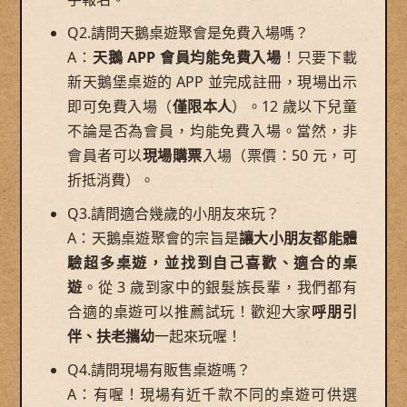
Q2.請問天鵝桌遊聚會是免費入場嗎？
A：
天鵝 APP 會員均能免費入場
！只要下載
新天鵝堡桌遊的 APP 並完成註冊，現場出示
即可免費入場（
僅限本人
）。12 歲以下兒童
不論是否為會員，均能免費入場。當然，非
會員者可以
現場購票
入場（票價：50 元，可
折抵消費）。
Q3.請問適合幾歲的小朋友來玩？
A：天鵝桌遊聚會的宗旨是
讓大小朋友都能體
驗超多桌遊，並找到自己喜歡、適合的桌
遊
。從 3 歲到家中的銀髮族長輩，我們都有
合適的桌遊可以推薦試玩！歡迎大家
呼朋引
伴、扶老攜幼
一起來玩喔！
Q4.請問現場有販售桌遊嗎？
A：有喔！現場有近千款不同的桌遊可供選