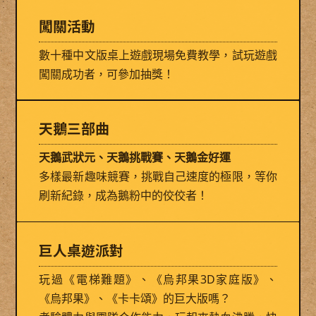
闖關活動
數十種中文版桌上遊戲現場免費教學，試玩遊戲
闖關成功者，可參加抽獎！
天鵝三部曲
天鵝武狀元、天鵝挑戰賽、天鵝金好運
多樣最新趣味競賽，挑戰自己速度的極限，等你
刷新紀錄，成為鵝粉中的佼佼者！
巨人桌遊派對
玩過《電梯難題》、《烏邦果3D家庭版》、
《烏邦果》、《卡卡頌》的巨大版嗎？