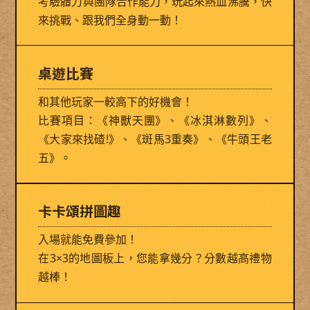
考驗體力與團隊合作能力，玩起來熱血沸騰，快
來挑戰、跟我們全身動一動！
桌遊比賽
和其他玩家一較高下的好機會！
比賽項目：《神獸天團》、《冰淇淋數列》、
《大家來找碴!》、《斑馬3重奏》、《牛頭王老
五》。
卡卡頌拼圖趣
入場就能免費參加！
在3×3的地圖板上，您能拿幾分？分數越高禮物
越棒！