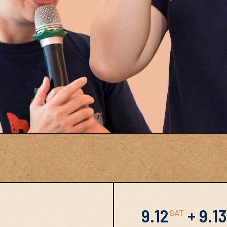
9.12
+ 9.13
SAT