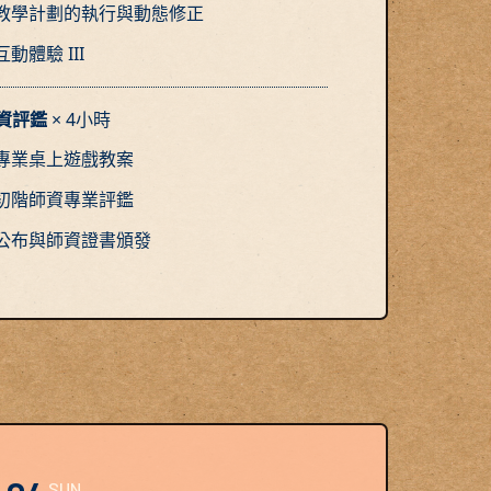
教學計劃的執行與動態修正
動體驗 III
師資評鑑
× 4小時
專業桌上遊戲教案
初階師資專業評鑑
公布與師資證書頒發
SUN