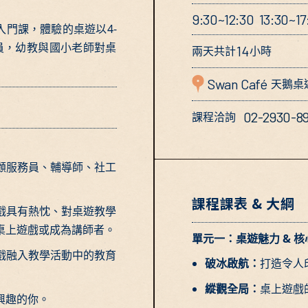
9:30~12:30 13:30~17
門課，體驗的桌遊以4-
員，幼教與國小老師對桌
14
兩天共計
小時
Swan Café
天鵝桌
02-2930-8
課程洽詢
顧服務員、輔導師、社工
課程課表 & 大綱
戲具有熱忱、對桌遊教學
桌上遊戲或成為講師者。
單元一：桌遊魅力 & 
戲融入教學活動中的教育
破冰啟航：
打造令人
縱觀全局：
桌上遊戲
興趣的你。