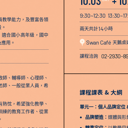
10.03
+ 10
9:30~12:30 13:30~17
員教學能力，及豐富各領
設。
14
兩天共計
小時
，適合國小高年級，國中
Swan Café
天鵝桌
及應用。
02-2930-8
課程洽詢
教師、輔導師、心理師、
老師、一般從業人員，希
課程課表 & 大綱
有熱忱，希望強化教學、
單元一：個人品牌定位 
訓練的教育工作者、從業
品牌塑造：
媒體與形
。
精準定位：
以教學目