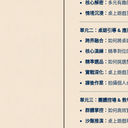
核心解密：
多元有趣
情境沉浸：
桌上遊戲互
單元二：桌遊引導 & 
跨界融合：
如何將桌
核心演練：
精準到位
精準選品：
如何挑選
實戰深化：
桌上遊戲互
課後作業：
拍攝個人
單元三：團體控場 & 
群體掌控：
如何高效
沙盤推演：
桌上遊戲