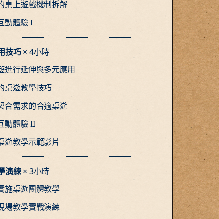
的桌上遊戲機制拆解
動體驗 I
應用技巧
× 4小時
遊進行延伸與多元應用
的桌遊教學技巧
契合需求的合適桌遊
動體驗 II
桌遊教學示範影片
教學演練
× 3小時
實施桌遊團體教學
現場教學實戰演練