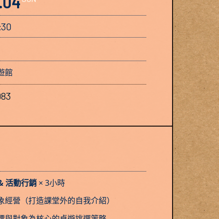
.04
:30
遊館
983
& 活動行銷
× 3小時
象經營（打造課堂外的自我介紹）
標與對象為核心的桌遊挑選策略