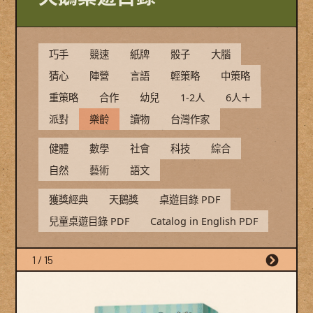
巧手
競速
紙牌
骰子
大腦
猜心
陣營
言語
輕策略
中策略
重策略
合作
幼兒
1-2人
6人＋
派對
樂齡
讀物
台灣作家
健體
數學
社會
科技
綜合
自然
藝術
語文
獲獎經典
天鵝獎
桌遊目錄 PDF
兒童桌遊目錄 PDF
Catalog in English PDF
1 / 15