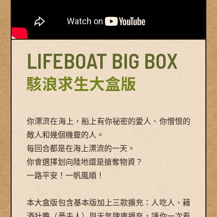
LIFEBOAT BIG BOX
駭浪求生大盒版
你漂流在海上，船上有你祕密的愛人、你憎恨的
敵人和幾個機靈的人。
每回合都是在海上漂流的一天。
你會選擇划向陸地還是搶奪物資？
一路平安！一帆風順！
本大盒版包含基本版加上三款擴充：人吃人、藉
酒壯膽（黃夫人）與天氣牌庫擴充，讓你一次看