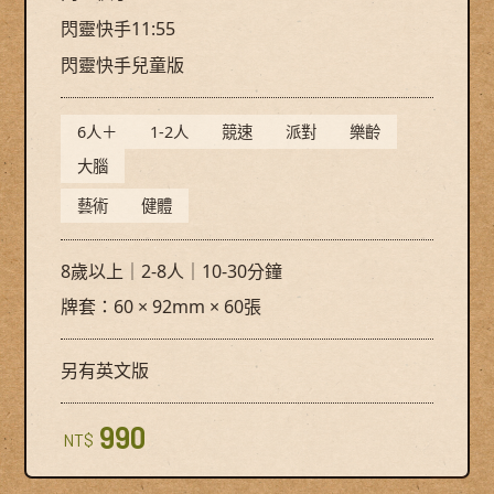
閃靈快手11:55
閃靈快手兒童版
6人＋
1-2人
競速
派對
樂齡
大腦
藝術
健體
8歲以上｜2-8人｜10-30分鐘
牌套：60 × 92mm × 60張
另有英文版
990
NT$