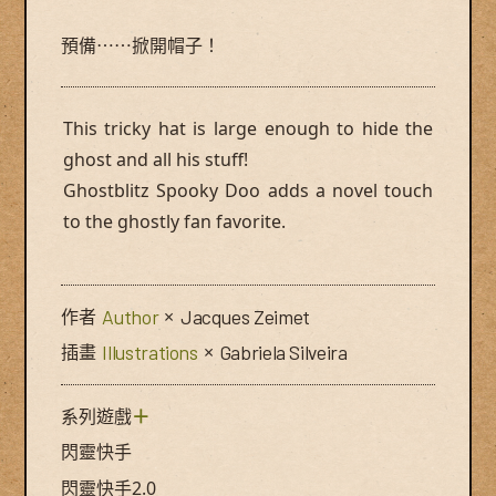
預備⋯⋯掀開帽子！
This tricky hat is large enough to hide the
ghost and all his stuff!
Ghostblitz Spooky Doo adds a novel touch
to the ghostly fan favorite.
作者
Author
×
Jacques Zeimet
插畫
Illustrations
×
Gabriela Silveira
系列遊戲
＋
閃靈快手
閃靈快手2.0