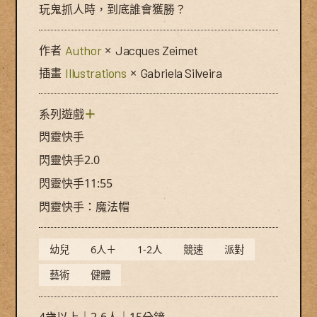
玩鬼抓人時，到底誰會獲勝？
作者
Author
×
Jacques Zeimet
插畫
Illustrations
×
Gabriela Silveira
系列遊戲
＋
閃靈快手
閃靈快手2.0
閃靈快手11:55
閃靈快手：魔法帽
幼兒
6人＋
1-2人
競速
派對
藝術
健體
4歲以上｜2-6人｜15分鐘