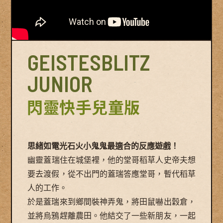
GEISTESBLITZ
JUNIOR
閃靈快手兒童版
思緒如電光石火小鬼鬼最適合的反應遊戲！
幽靈蓋瑞住在城堡裡，他的堂哥稻草人史帝夫想
要去渡假，從不出門的蓋瑞答應堂哥，暫代稻草
人的工作。
於是蓋瑞來到鄉間裝神弄鬼，將田鼠嚇出穀倉，
並將烏鴉趕離農田。他結交了一些新朋友，一起