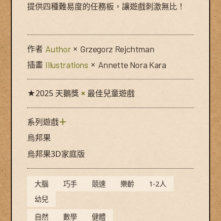
提供四種難易度的任務板，讓遊戲刺激無比！
作者
Author
×
Grzegorz Rejchtman
插畫
Illustrations
×
Annette Nora Kara
★2025 天鵝獎
×
最佳兒童遊戲
系列遊戲
＋
烏邦果
烏邦果3D家庭版
大腦
巧手
競速
樂齡
1-2人
幼兒
自然
數學
健體