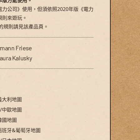
本版方能使用。
力公司》使用，但須依照2020年版《電力
規則來遊玩。
的
規則
請見該產品頁。
erved.
mann Friese
aura Kalusky
義大利地圖
/中歐地圖
韓國地圖
西班牙&葡萄牙地圖