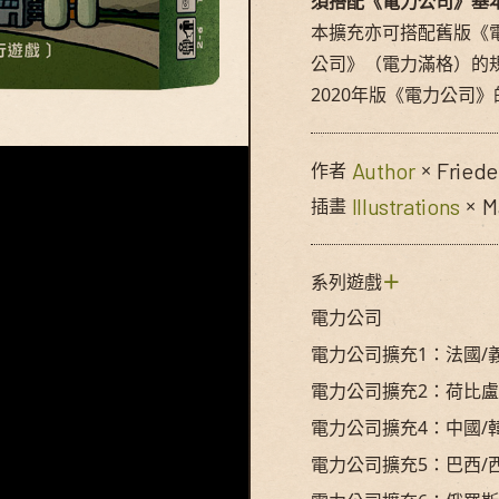
須搭配《電力公司》基
本擴充亦可搭配舊版《電
公司》（電力滿格）的
2020年版《電力公司》
© Swan Panasia Co., Ltd. All Rights Res
Author
Friede
作者
×
Illustrations
M
插畫
×
系列遊戲
＋
電力公司
電力公司擴充1：法國/
電力公司擴充2：荷比盧
電力公司擴充4：中國/
電力公司擴充5：巴西/