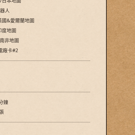
/日本地圖
機器人
英國&愛爾蘭地圖
印度地圖
/南非地圖
電廠卡#2
0分鐘
8張