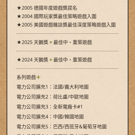
★2005 德國年度遊戲獎提名
★2004 國際玩家獎最佳策略遊戲入圍
★2005 美國遊戲雜誌獎最佳深度策略遊戲入圍
★2025 天鵝獎
×
最佳中・重策遊戲
★2024 天鵝獎
×
最佳中・重策遊戲
系列遊戲
＋
電力公司擴充1：法國/義大利地圖
電力公司擴充2：荷比盧/中歐地圖
電力公司擴充3：全新電廠卡#1
電力公司擴充4：中國/韓國地圖
電力公司擴充5：巴西/西班牙&葡萄牙地圖