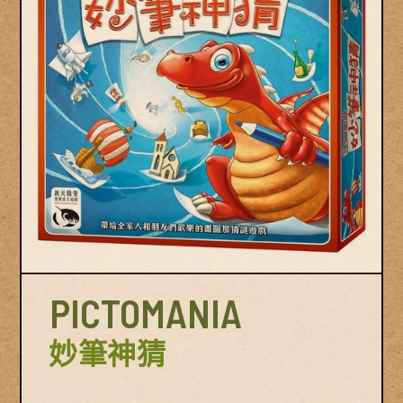
© Swan Panasia Co., Ltd. All Rights Reserved.
© Sw
PICTOMANIA
妙筆神猜