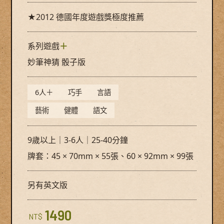
★2012 德國年度遊戲獎極度推薦
系列遊戲
＋
妙筆神猜 骰子版
6人＋
巧手
言語
藝術
健體
語文
9歲以上｜3-6人｜25-40分鐘
牌套：45 × 70mm × 55張、60 × 92mm × 99張
另有英文版
1490
NT$