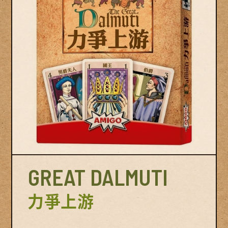
© Swan Panasia Co., Ltd. All Rights Reserved.
© Sw
GREAT DALMUTI
力爭上游