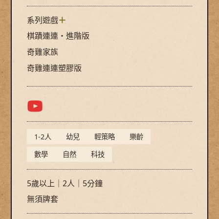
系列遊戲
＋
棋蹟連連・進階版
奇雞家族
奇雞連連塑膠版
1-2人
幼兒
輕策略
樂齡
數學
自然
科技
5歲以上｜2人｜5分鐘
無須牌套