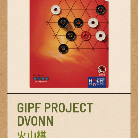
© Swan Panasia Co., Ltd. All Rights Reserved.
© Sw
GIPF PROJECT
DVONN
火山棋