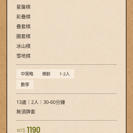
星盤棋
彩疊棋
疊套棋
圈套棋
冰山棋
雪地棋
中策略
樂齡
1-2人
數學
13歲｜2人｜30-60分鐘
無須牌套
1190
NT$