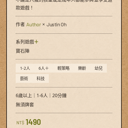
款遊戲！
作者
Author
×
Justin Oh
系列遊戲
＋
寶石陣
1-2人
6人＋
輕策略
樂齡
幼兒
藝術
科技
6歲以上｜1-6人｜20分鐘
無須牌套
1490
NT$