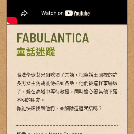
FABULANTICA
童話迷蹤
魔法學徒艾米爾唸壞了咒語，把童話王國裡的許
多男女主角胡亂傳送到各地，他們被這怪事嚇壞
了，躲在高塔中等待救援，同時擔心著其他下落
不明的朋友。
你能快速找到他們，並解除這道咒語嗎？
作者
Author
×
Marco Teubner