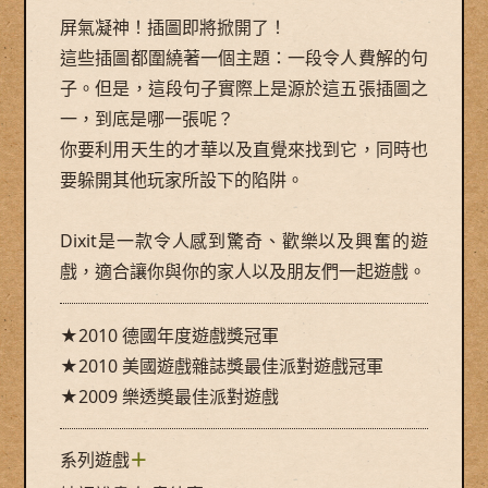
屏氣凝神！插圖即將掀開了！
這些插圖都圍繞著一個主題：一段令人費解的句
子。但是，這段句子實際上是源於這五張插圖之
一，到底是哪一張呢？
你要利用天生的才華以及直覺來找到它，同時也
要躲開其他玩家所設下的陷阱。
Dixit是一款令人感到驚奇、歡樂以及興奮的遊
戲，適合讓你與你的家人以及朋友們一起遊戲。
★2010 德國年度遊戲獎冠軍
★2010 美國遊戲雜誌獎最佳派對遊戲冠軍
★2009 樂透奬最佳派對遊戲
系列遊戲
＋