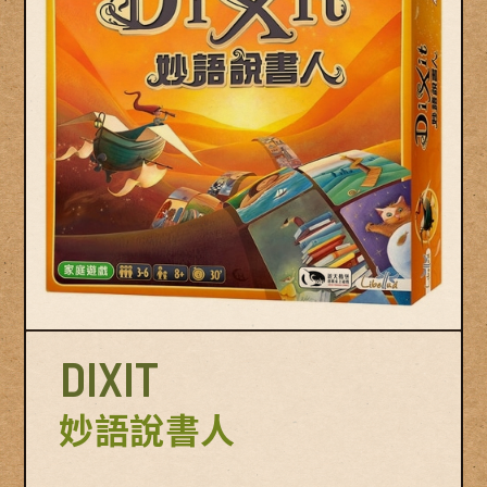
© Swan Panasia Co., Ltd. All Rights Reserved.
DIXIT
妙語說書人