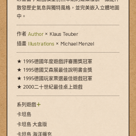
散發歷史氣息與獨特風格，並完美嵌入立體地圖
中。
作者
Author
×
Klaus Teuber
插畫
Illustrations
×
Michael Menzel
★ 1995德國年度遊戲評審團獎冠軍
★ 1995德國艾森展最佳說明書金獎
★ 1995德國玩家票選最佳遊戲冠軍
★ 2000二十世紀最佳桌上遊戲
系列遊戲
＋
卡坦島
卡坦島 大盒版
卡坦島 海洋擴充