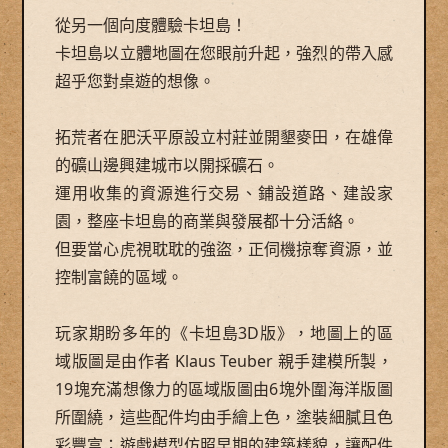
從另一個向度體驗卡坦島！
卡坦島以立體地圖在您眼前升起，強烈的帶入感
超乎您對桌遊的想像。
拓荒者在肥沃平原設立村莊並開墾麥田，在雄偉
的礦山邊興建城市以開採礦石。
運用收集的資源進行交易、鋪設道路、建設家
園，整座卡坦島的商業與發展都十分活絡。
但要當心虎視耽耽的強盜，正伺機掠奪資源，並
控制富饒的區域。
玩家期盼多年的《卡坦島3D版》，地圖上的區
域版圖是由作者 Klaus Teuber 親手建模所製，
19塊充滿想像力的區域版圖由6塊外圍海洋版圖
所圍繞，這些配件均由手繪上色，塗裝細膩且色
彩豐富；遊戲模型仿照早期的建築樣貌，讓配件