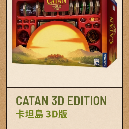
© Swan Panasia Co., Ltd. All Rights Reserved.
© Sw
CATAN 3D EDITION
卡坦島 3D版