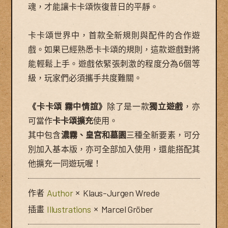
魂，才能讓卡卡頌恢復昔日的平靜。
卡卡頌世界中，首款全新規則與配件的合作遊
戲。如果已經熟悉卡卡頌的規則，這款遊戲對將
能輕鬆上手。遊戲依緊張刺激的程度分為6個等
級，玩家們必須攜手共度難關。
《卡卡頌 霧中情誼》
除了是一款
獨立遊戲
，亦
可當作
卡卡頌擴充
使用。
其中包含
濃霧、皇宮和墓園
三種全新要素，可分
別加入基本版，亦可全部加入使用，還能搭配其
他擴充一同遊玩喔！
作者
Author
×
Klaus-Jurgen Wrede
插畫
Illustrations
×
Marcel Gröber