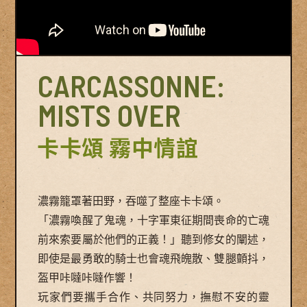
CARCASSONNE:
MISTS OVER
卡卡頌 霧中情誼
濃霧籠罩著田野，吞噬了整座卡卡頌。
「濃霧喚醒了鬼魂，十字軍東征期間喪命的亡魂
前來索要屬於他們的正義！」聽到修女的闡述，
即使是最勇敢的騎士也會魂飛魄散、雙腿顫抖，
盔甲咔噠咔噠作響！
玩家們要攜手合作、共同努力，撫慰不安的靈