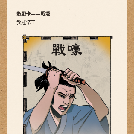
遊戲卡——戰壕
敘述修正