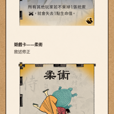
遊戲卡——柔術
敘述修正