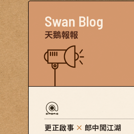
Swan Blog
天鵝報報
更正啟事
×
郎中闖江湖