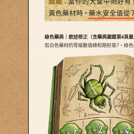
綠色藥典｜敘述修正（含藥典圖鑑第4頁最
若白色藥材的等級數值總和剛好是7，綠