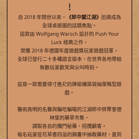
!
自 2018 年問世以來，
《郎中闖江湖》
迅速成為
全球桌遊圈的話題焦點。
這款由 Wolfgang Warsch 設計的 Push Your
Luck 經典之作，
榮獲 2018 年德國年度遊戲獎玩家遊戲冠軍，
全球已發行二十多種語言版本，在世界各地帶給
無數玩家歡笑與尖叫時刻。
這是一款需要得寸進尺的牌組構築袋抽策略型遊
戲。
醫術高明的名醫與騙吃騙喝的江湖郎中齊聚奎德
林堡的藥草市集，
調製各自的獨門秘藥，招攬顧客。
每名玩家從花草香四溢的錦囊中抽取藥材，直到