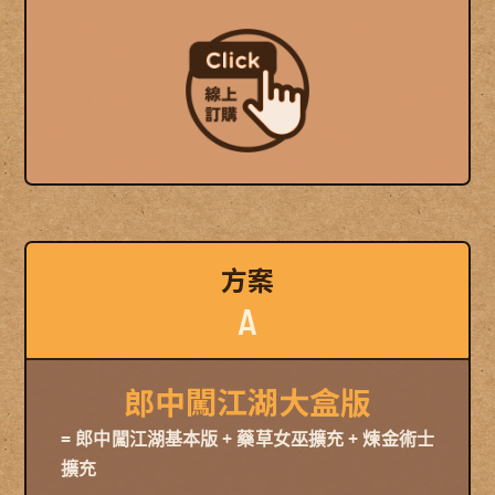
方案
A
郎中闖江湖大盒版
= 郎中闖江湖基本版 + 藥草女巫擴充 + 煉金術士
擴充