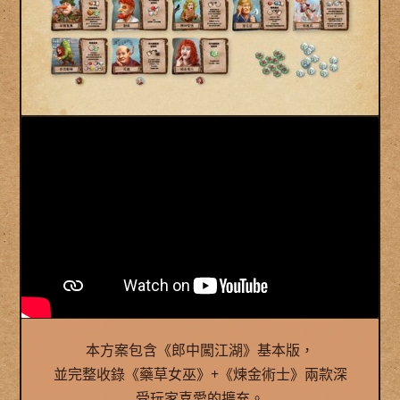
本方案包含《郎中闖江湖》基本版，
並完整收錄《藥草女巫》+《煉金術士》兩款深
受玩家喜愛的擴充。