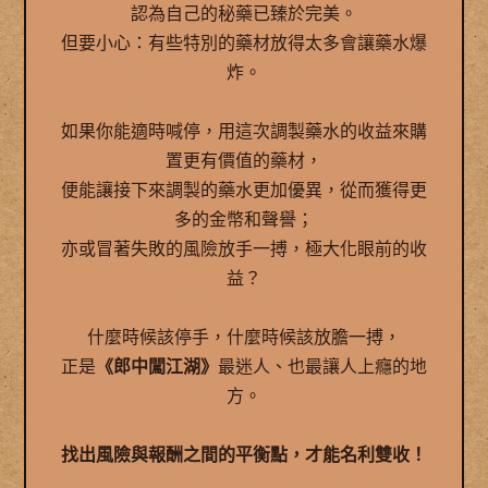
認為自己的秘藥已臻於完美。
但要小心：有些特別的藥材放得太多會讓藥水爆
炸。
如果你能適時喊停，用這次調製藥水的收益來購
置更有價值的藥材，
便能讓接下來調製的藥水更加優異，從而獲得更
多的金幣和聲譽；
亦或冒著失敗的風險放手一搏，極大化眼前的收
益？
什麼時候該停手，什麼時候該放膽一搏，
正是
《郎中闖江湖》
最迷人、也最讓人上癮的地
方。
找出風險與報酬之間的平衡點，才能名利雙收！