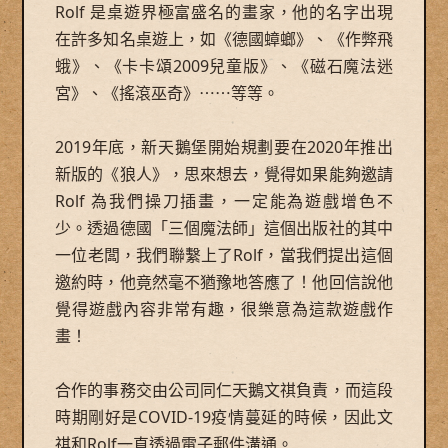
Rolf 是桌遊界極富盛名的畫家，他的名字出現
在許多知名桌遊上，如《德國蟑螂》、《作弊飛
蛾》、《卡卡頌2009兒童版》、《磁石魔法迷
宮》、《搖滾巫奇》⋯⋯等等。
2019年底，新天鵝堡開始規劃要在2020年推出
新版的《狼人》，思來想去，覺得如果能夠邀請
Rolf 為我們操刀插畫，一定能為遊戲增色不
少。透過德國「三個魔法師」這個出版社的其中
一位老闆，我們聯繫上了Rolf，當我們提出這個
邀約時，他竟然毫不猶豫地答應了！他回信說他
覺得遊戲內容非常有趣，很樂意為這款遊戲作
畫！
合作的事務交由公司同仁天鵝文祺負責，而這段
時期剛好是COVID-19疫情蔓延的時候，因此文
祺和Rolf一直透過電子郵件溝通。