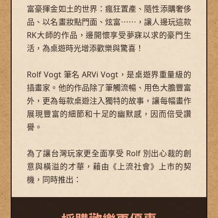
富豪揮金如土的世界：瘋狂置產、隨性添購奢侈
品、以名畫妝點門面、炫富⋯⋯，讓人邊玩這款
RK大師的作品，邊開懷享受夢寐以求的豪門生
活，為桌遊時光增添歡樂與驚喜！
Rolf Vogt 筆名 ARVi Vogt，是桌遊界重量級的
插畫家。他的作品除了筆觸流暢、用色大膽豐富
外，更為每款桌遊注入獨特的故事，讓每幅畫作
展現豐富的細節和十足的幽默感，因而倍受讚
譽。
為了讓台灣玩家更全面享受 Rolf 別出心裁的創
意與橫溢的才華，藉由《上流社會》上市的契
機，同時推出：