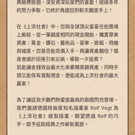
典競標遊戲，深受資深玩家們的喜愛！經過多年
的努力爭取，它終於再度回到新天鵝堡手上！
在《上流社會》中，您與全球頂尖富豪在拍賣場
上廝殺，從一筆額度相同的現金開始，購置華美
資產：黃金、鑽石、藝術品、豪車、遊艇、飛機
與城堡。您是否能低價入手，再讓資產翻倍？還
是會過於招搖引來災禍，導致一夕返貧？
若能讓金錢效益最大化來累積高額資產，同時手
頭又能保有寬鬆現金，便能成為上流社會的最大
贏家！
為了讓這款天鵝們熱愛度最高的遊戲閃亮登場，
我們邀請德國紐倫堡知名插畫家 Rolf Vogt 為
《上流社會》繪製插畫，期望透過 Rolf 的巧
手，賦予這款經典之作嶄新風貌。