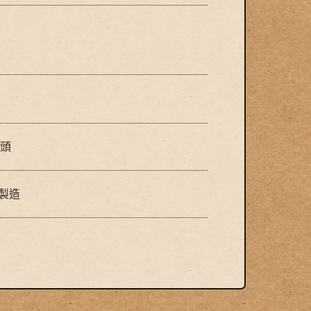
erved.
© Swan Panasia C
木頭
灣製造