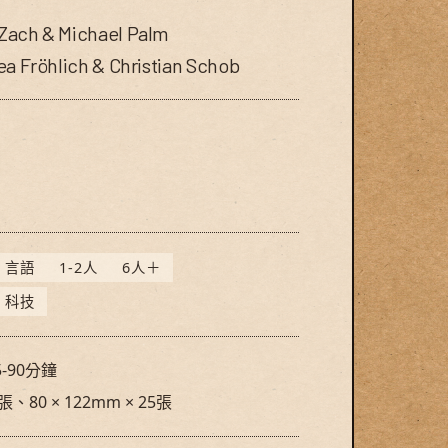
Zach & Michael Palm
ea Fröhlich & Christian Schob
erved.
© Swan Panasia C
言語
1-2人
6人＋
科技
-90分鐘
張、80 × 122mm × 25張