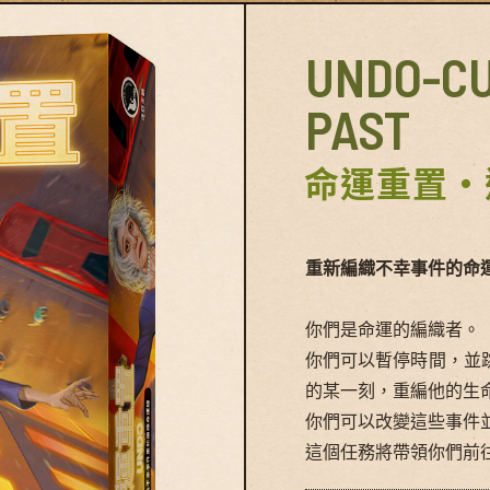
UNDO-CU
PAST
命運重置・
重新編織不幸事件的命
你們是命運的編織者。
你們可以暫停時間，並
的某一刻，重編他的生
你們可以改變這些事件
這個任務將帶領你們前