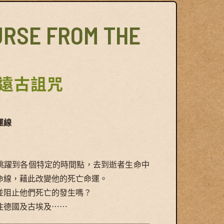
RSE FROM THE
遠古詛咒
運線
跳躍到各個特定的時間點，去到逝者生命中
命線，藉此改變他的死亡命運。
並阻止他們死亡的發生嗎？
往德國及古埃及⋯⋯