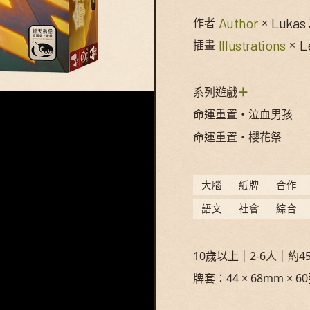
Author
Lukas 
作者
×
Illustrations
L
插畫
×
系列遊戲
＋
© Swan Panasia Co., Ltd. All Rights Res
命運重置・泣血男孩
命運重置・櫻花祭
大腦
紙牌
合作
語文
社會
綜合
10歲以上｜2-6人｜約45
牌套：44 × 68mm × 60