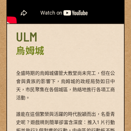
ULM
烏姆城
全盛時期的烏姆城儘管大教堂尚未完工，但在公
會與貴族的影響下，烏姆城的政經局勢如日中
天，市民聚集在各個城區，熱絡地進行各項工商
活動。
誰能在這個繁榮與活躍的時代脫穎而出，名垂青
史呢？遊戲規則簡單卻富含深度：推入1 片行動
板並執行3 個對應的行動。中央區的行動板不斷