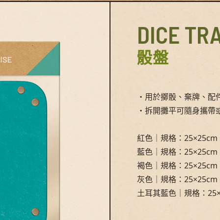
DICE TR
骰盤
・用於擲骰、棄牌、配
・拆開攤平可隨身攜帶
紅色｜規格：25×25c
藍色｜規格：25×25c
褐色｜規格：25×25c
灰色｜規格：25×25c
土耳其藍色｜規格：25×