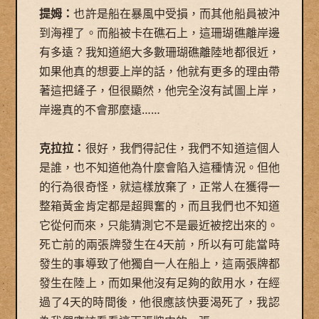
提姆：
也許是船在暴風中受損，而其他船員被沖
到海裡了。而船被卡在礁石上，這珊瑚礁離岸邊
有多遠？我知道絕大多數珊瑚礁離陸地都很近，
如果他真的想要上岸的話，他就有更多的理由帶
著這把鏟子，但很顯然，他完全沒有試圖上岸，
岸邊真的不會那麼遠……
克拉拉：
很好，我們得記住，我們不知道這個人
是誰，也不知道他為什麼會陷入這種情況。但他
的行為很奇怪，就這樣放棄了，正常人在獲得一
整箱黃金肯定都是超興奮的，而且我們也不知道
它從何而來，只能猜測它不是最近被挖出來的。
死亡前的兩張牌發生在4天前，所以有可能當時
發生的事導致了他獨自一人在船上，這兩張牌都
發生在陸上，而如果他沒有足夠的飲用水，在經
過了4天的時間後，他很應該快要渴死了，我認