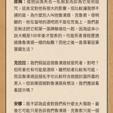
提姆：
或他因為失去一名朋友而認為它受到詛
咒，這肯定對他有很大的影響。但比較讓我想不
通的是，為什麼別人叫他魯濱遜．克魯索。很明
顯的，他在當地的酒吧而不是在荒島上，我們甚
至無法把它和第一張牌聯接在一起，因為這本小
說大概是100年後才發表的。可能死者曾經遭遇
過像魯濱遜一樣的船難？而他之後一直靠著這筆
寶藏生活？
克拉拉：
我們假設這個魯濱遜就是死者，對吧？
但死者也有可能是酒保，雖然前者比較有可能，
而且魯濱遜這個名字也比較符合遊戲封面所畫的
男人。但如果提姆對魯濱遜有想法，我們應該看
看提示嗎？
安娜：
我不認為這會對我們有什麼太大幫助，最
後它可能只是告訴我們魯濱遜．克魯索只是一個