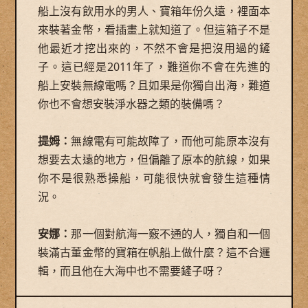
船上沒有飲用水的男人、寶箱年份久遠，裡面本
來裝著金幣，看插畫上就知道了。但這箱子不是
他最近才挖出來的，不然不會是把沒用過的鏟
子。這已經是2011年了，難道你不會在先進的
船上安裝無線電嗎？且如果是你獨自出海，難道
你也不會想安裝淨水器之類的裝備嗎？
提姆：
無線電有可能故障了，而他可能原本沒有
想要去太遠的地方，但偏離了原本的航線，如果
你不是很熟悉操船，可能很快就會發生這種情
況。
安娜：
那一個對航海一竅不通的人，獨自和一個
裝滿古董金幣的寶箱在帆船上做什麼？這不合邏
輯，而且他在大海中也不需要鏟子呀？