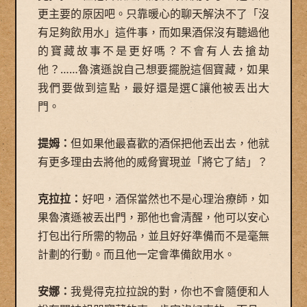
更主要的原因吧。只靠暖心的聊天解決不了「沒
有足夠飲用水」這件事，而如果酒保沒有聽過他
的寶藏故事不是更好嗎？不會有人去搶劫
他？……魯濱遜說自己想要擺脫這個寶藏，如果
我們要做到這點，最好還是選C讓他被丟出大
門。
提姆：
但如果他最喜歡的酒保把他丟出去，他就
有更多理由去將他的威脅實現並「將它了結」？
克拉拉：
好吧，酒保當然也不是心理治療師，如
果魯濱遜被丟出門，那他也會清醒，他可以安心
打包出行所需的物品，並且好好準備而不是毫無
計劃的行動。而且他一定會準備飲用水。
安娜：
我覺得克拉拉說的對，你也不會隨便和人