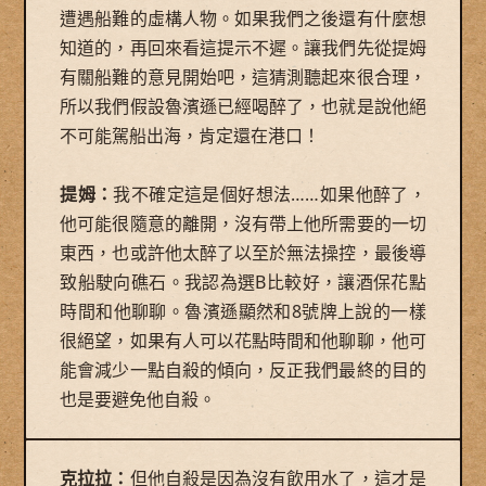
遭遇船難的虛構人物。如果我們之後還有什麼想
知道的，再回來看這提示不遲。讓我們先從提姆
有關船難的意見開始吧，這猜測聽起來很合理，
所以我們假設魯濱遜已經喝醉了，也就是說他絕
不可能駕船出海，肯定還在港口！
提姆：
我不確定這是個好想法……如果他醉了，
他可能很隨意的離開，沒有帶上他所需要的一切
東西，也或許他太醉了以至於無法操控，最後導
致船駛向礁石。我認為選B比較好，讓酒保花點
時間和他聊聊。魯濱遜顯然和8號牌上說的一樣
很絕望，如果有人可以花點時間和他聊聊，他可
能會減少一點自殺的傾向，反正我們最終的目的
也是要避免他自殺。
克拉拉：
但他自殺是因為沒有飲用水了，這才是