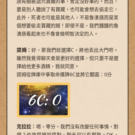
說有關被詛咒寶藏的事，肯定沒好事的。而且，
要是別人聽說了有寶藏，也可能會想去偷走它，
此外，死者也可能是其他人，不是魯濱遜而是某
個想要偷走寶藏的賊！即使不是，我們醺醺的魯
濱遜看起來也不像會做明智決定的人。
提姆：
好，那我們就選擇C，將他丟出大門吧。
雖然我覺得聊天會是更好的選擇，但只要不是選
擇給他更多酒精，我就同意。
提姆從牌庫中拿取命運牌6C並將它翻面：0分
克拉拉：
嗯，零分，我們沒有改變任何事情，對
吧？也許提姆說得對，聊天可以有幫助。OK，