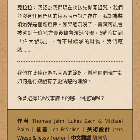
克拉拉：
我認為我們現在應該先抛開詛咒，我們
並沒有任何確切的線索表示詛咒存在，我認為裝
填炮彈是個壞選擇。如果船沉沒了，寶藏可能會
被沖到什麼地方最後被魯濱遜發現，6號牌提到
「偉大發現」，而不是繼承的財物，我們應
該……
我們在此停止遊戲回合的範例，希望你們現在對
如何進行遊戲有了更清楚的理解。
你會選擇1號故事牌上的哪一個選項呢？
作者
Thomas Jahn, Lukas Zach & Michael
Palm｜
插畫
Lea Fröhlich｜
美術設計
Jens
Wiese & Jessy Töpfer｜
中文翻譯
蘭居岳